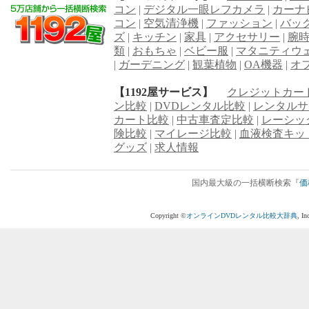
コン
|
デジタル一眼レフカメラ
|
カーナ
コン
|
空気清浄機
|
ファッション
|
バッ
ズ
|
キッチン
|
家具
|
アクセサリー
|
腕
類
|
おもちゃ
|
ベビー服
|
マタニティウ
|
ガーデニング
|
観葉植物
|
OA機器
|
オ
【1192屋サービス】
クレジットカー
ン比較
|
DVDレンタル比較
|
レンタルサ
カート比較
|
中古車査定比較
|
レーシッ
険比較
|
マイレージ比較
|
血液検査キッ
グッズ
|
求人情報
国内最大級の一括横断検索『
価
Copyright ©
オンラインDVDレンタル比較大辞典
, I