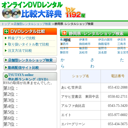
トップ
≫
店舗型レンタルショップ検索
≫
静岡県 -レンタルショップ検索
静岡県 -レンタルショップ検索
静岡県 -レンタルショップ検索
料金プランで比較
庵原郡
地域
伊東市
伊豆の国市
伊豆市
取り扱いタイトル数で比較
湖西市
御前崎市
御殿場市
三島市
焼津市
榛原郡
裾野市
静岡市
注文方法で比較
磐田市
浜松市
浜名郡
富士宮
か
さ
た
店舗型レンタルショップ検索
ら
わ
動画配信サイト比較
TSUTAYA online
ショップ名
電話番号
売れ筋ランキング（DVD）
あいむ笠井店
053-432-2088
アサヒ堂書店 東田中店
0550-82-2711
アルファ由比店
0543-75-3420
エイト
055-977-6602
エバーグリーン
053-434-5675