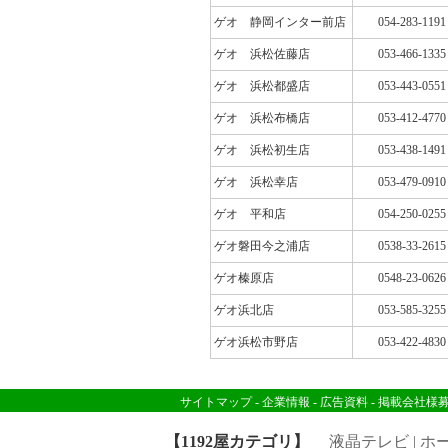
ゲオ 静岡インター前店
054-283-1191
ゲオ 浜松佐藤店
053-466-1335
ゲオ 浜松都盛店
053-443-0551
ゲオ 浜松布橋店
053-412-4770
ゲオ 浜松初生店
053-438-1491
ゲオ 浜松幸店
053-479-0910
ゲオ 平和店
054-250-0255
ゲオ磐田今之浦店
0538-33-2615
ゲオ榛原店
0548-23-0626
ゲオ浜北店
053-585-3255
ゲオ浜松市野店
053-422-4830
サイトマップ
-
企業情報
-
広告資料
-
掲載会社様
【1192屋カテゴリ】
液晶テレビ
|
ホ