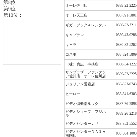
オーレ佐川店
0889-22-2225
オーレ天王店
088-891-5801
ギガ・ブック＆レンタル
0880-22-5211
キャプテン
0889-43-0288
キャラ
0880-82-5262
コスモ
088-824-5809
（株）貞広 事務所
0880-34-1222
サンプラザ ファンタジ
0889-22-2225
ア佐川店 オーレ佐川店
ジュリアン愛宕店
088-823-0743
ヒーロー
088-841-6303
ビデオ倶楽部ルック
0887-76-2898
ビデオショップ・フジハ
0889-26-2218
ラ
ビデオセンターナサ
088-852-5552
ビデオセンターＮＡＳＡ
088-864-1003
南国店