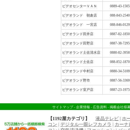
ビデオセンターＶＡＮ
0889-43-1505
ビデオランド 朝倉店
088-843-2540
ビデオランド 一宮店
088-846-0129
ビデオランド田井店
0887-82-1850
ビデオランド田野店
0887-38-7295
ビデオランド土佐清水店
0880-82-3958
ビデオランド土佐店
088-852-1870
ビデオランド中村店
0880-34-5109
ビデオランド野市
0887-56-3369
ビデオランド室戸店
0887-23-1975
サイトマップ
-
企業情報
-
広告資料
-
掲載会社様
【1192屋カテゴリ】
液晶テレビ
|
ホ
コン
|
デジタル一眼レフカメラ
|
カーナ