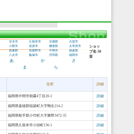
甘木市
久留米市
京都郡
古賀市
小郡市
前原市
糟屋郡
太宰府市
ショッ
筑紫郡
筑紫野市
中間市
朝倉郡
プ名-50
八女市
飯塚市
浮羽郡
福岡市
音
あ
か
さ
ま
ら
住所
詳細
福岡県中間市朝霧4丁目20-1
詳細
福岡県嘉穂郡稲築町大字鴨生214-2
詳細
福岡県鞍手郡小竹町大字勝野3472-35
詳細
福岡県久留米市小頭町136-1
詳細