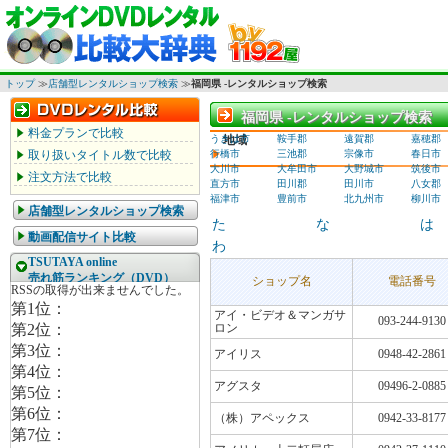
トップ
≫
店舗型レンタルショップ検索
≫
福岡県 -レンタルショップ検索
福岡県 -レンタルショップ検索
福岡県 -レンタルショップ検索
料金プランで比較
うきは市
地域
鞍手郡
遠賀郡
嘉穂郡
取り扱いタイトル数で比較
行橋市
三池郡
宗像市
春日市
大川市
大牟田市
大野城市
筑後市
注文方法で比較
直方市
田川郡
田川市
八女郡
福津市
豊前市
北九州市
柳川市
店舗型レンタルショップ検索
た
な
は
動画配信サイト比較
わ
TSUTAYA online
売れ筋ランキング（DVD）
ショップ名
電話番号
アイ・ビデオ＆マンガサ
093-244-9130
ロン
アイリス
0948-42-2861
アグスタ
09496-2-0885
（株）アペックス
0942-33-8177