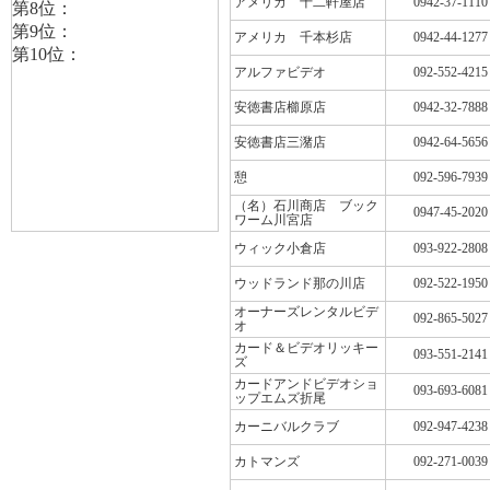
アメリカ 十二軒屋店
0942-37-1110
アメリカ 千本杉店
0942-44-1277
アルファビデオ
092-552-4215
安徳書店櫛原店
0942-32-7888
安徳書店三潴店
0942-64-5656
憩
092-596-7939
（名）石川商店 ブック
0947-45-2020
ワーム川宮店
ウィック小倉店
093-922-2808
ウッドランド那の川店
092-522-1950
オーナーズレンタルビデ
092-865-5027
オ
カード＆ビデオリッキー
093-551-2141
ズ
カードアンドビデオショ
093-693-6081
ップエムズ折尾
カーニバルクラブ
092-947-4238
カトマンズ
092-271-0039