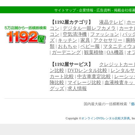
サイトマップ
-
企業情報
-
広告資料
-
掲載会社様
【1192屋カテゴリ】
液晶テレビ
|
ホ
コン
|
デジタル一眼レフカメラ
|
カーナ
コン
|
空気清浄機
|
ファッション
|
バッ
ズ
|
キッチン
|
家具
|
アクセサリー
|
腕
類
|
おもちゃ
|
ベビー服
|
マタニティウ
|
ガーデニング
|
観葉植物
|
OA機器
|
オ
【1192屋サービス】
クレジットカー
ン比較
|
DVDレンタル比較
|
レンタルサ
カート比較
|
中古車査定比較
|
レーシッ
険比較
|
マイレージ比較
|
血液検査キッ
グッズ
|
求人情報
国内最大級の一括横断検索『
価
Copyright ©
オンラインDVDレンタル比較大辞典
, I