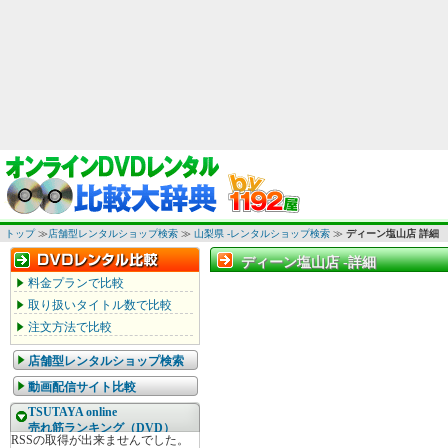
トップ
≫
店舗型レンタルショップ検索
≫
山梨県 -レンタルショップ検索
≫
ディーン塩山店 詳細
ディーン塩山店 -詳細
ディーン塩山店 -詳細
料金プランで比較
取り扱いタイトル数で比較
注文方法で比較
店舗型レンタルショップ検索
動画配信サイト比較
TSUTAYA online
売れ筋ランキング（DVD）