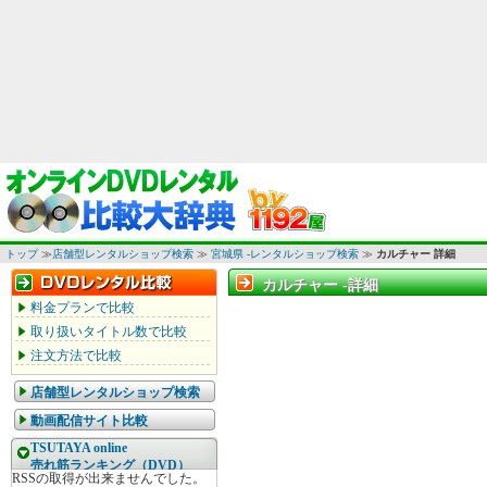
トップ
≫
店舗型レンタルショップ検索
≫
宮城県 -レンタルショップ検索
≫
カルチャー 詳細
カルチャー -詳細
カルチャー -詳細
料金プランで比較
取り扱いタイトル数で比較
注文方法で比較
店舗型レンタルショップ検索
動画配信サイト比較
TSUTAYA online
売れ筋ランキング（DVD）