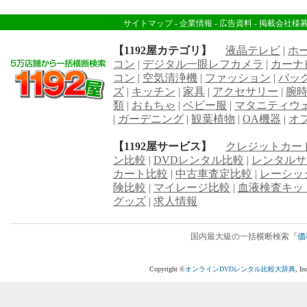
サイトマップ
-
企業情報
-
広告資料
-
掲載会社様
【1192屋カテゴリ】
液晶テレビ
|
ホ
コン
|
デジタル一眼レフカメラ
|
カーナ
コン
|
空気清浄機
|
ファッション
|
バッ
ズ
|
キッチン
|
家具
|
アクセサリー
|
腕
類
|
おもちゃ
|
ベビー服
|
マタニティウ
|
ガーデニング
|
観葉植物
|
OA機器
|
オ
【1192屋サービス】
クレジットカー
ン比較
|
DVDレンタル比較
|
レンタルサ
カート比較
|
中古車査定比較
|
レーシッ
険比較
|
マイレージ比較
|
血液検査キッ
グッズ
|
求人情報
国内最大級の一括横断検索『
価
Copyright ©
オンラインDVDレンタル比較大辞典
, I