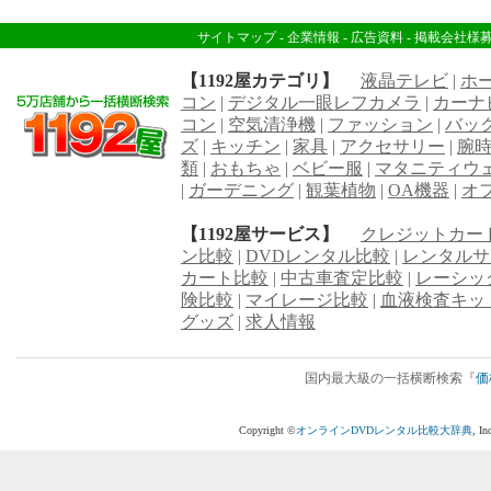
サイトマップ
-
企業情報
-
広告資料
-
掲載会社様
【1192屋カテゴリ】
液晶テレビ
|
ホ
コン
|
デジタル一眼レフカメラ
|
カーナ
コン
|
空気清浄機
|
ファッション
|
バッ
ズ
|
キッチン
|
家具
|
アクセサリー
|
腕
類
|
おもちゃ
|
ベビー服
|
マタニティウ
|
ガーデニング
|
観葉植物
|
OA機器
|
オ
【1192屋サービス】
クレジットカー
ン比較
|
DVDレンタル比較
|
レンタルサ
カート比較
|
中古車査定比較
|
レーシッ
険比較
|
マイレージ比較
|
血液検査キッ
グッズ
|
求人情報
国内最大級の一括横断検索『
価
Copyright ©
オンラインDVDレンタル比較大辞典
, I