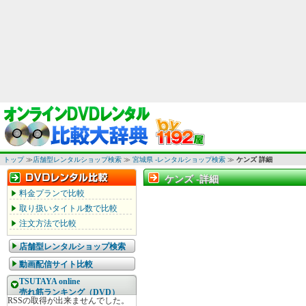
トップ
≫
店舗型レンタルショップ検索
≫
宮城県 -レンタルショップ検索
≫
ケンズ 詳細
ケンズ -詳細
ケンズ -詳細
料金プランで比較
取り扱いタイトル数で比較
注文方法で比較
店舗型レンタルショップ検索
動画配信サイト比較
TSUTAYA online
売れ筋ランキング（DVD）