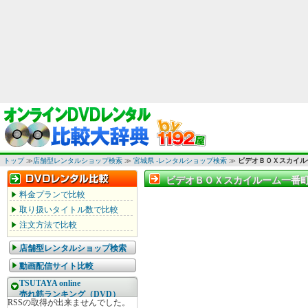
トップ
≫
店舗型レンタルショップ検索
≫
宮城県 -レンタルショップ検索
≫
ビデオＢＯＸスカイル
ビデオＢＯＸスカイルーム一番町
ビデオＢＯＸスカイルーム一番町
料金プランで比較
取り扱いタイトル数で比較
注文方法で比較
店舗型レンタルショップ検索
動画配信サイト比較
TSUTAYA online
売れ筋ランキング（DVD）