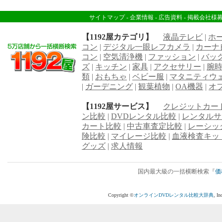
サイトマップ
-
企業情報
-
広告資料
-
掲載会社様
【1192屋カテゴリ】
液晶テレビ
|
ホ
コン
|
デジタル一眼レフカメラ
|
カーナ
コン
|
空気清浄機
|
ファッション
|
バッ
ズ
|
キッチン
|
家具
|
アクセサリー
|
腕
類
|
おもちゃ
|
ベビー服
|
マタニティウ
|
ガーデニング
|
観葉植物
|
OA機器
|
オ
【1192屋サービス】
クレジットカー
ン比較
|
DVDレンタル比較
|
レンタルサ
カート比較
|
中古車査定比較
|
レーシッ
険比較
|
マイレージ比較
|
血液検査キッ
グッズ
|
求人情報
国内最大級の一括横断検索『
価
Copyright ©
オンラインDVDレンタル比較大辞典
, I