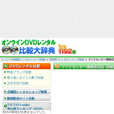
トップ
≫
店舗型レンタルショップ検索
≫
宮城県 -レンタルショップ検索
≫
ブックセンター湘南佐
ブックセンター湘南佐沼店 -詳細
ブックセンター湘南佐沼店 -詳細
料金プランで比較
取り扱いタイトル数で比較
注文方法で比較
店舗型レンタルショップ検索
動画配信サイト比較
TSUTAYA online
売れ筋ランキング（DVD）