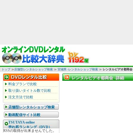
トップ
≫
店舗型レンタルショップ検索
≫
宮城県 -レンタルショップ検索
≫
レンタルビデオ都商会
レンタルビデオ都商会 -詳細
レンタルビデオ都商会 -詳細
料金プランで比較
取り扱いタイトル数で比較
注文方法で比較
店舗型レンタルショップ検索
動画配信サイト比較
TSUTAYA online
売れ筋ランキング（DVD）