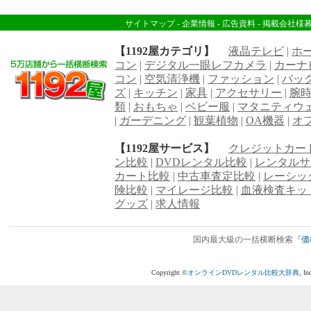
サイトマップ
-
企業情報
-
広告資料
-
掲載会社様
【1192屋カテゴリ】
液晶テレビ
|
ホ
コン
|
デジタル一眼レフカメラ
|
カーナ
コン
|
空気清浄機
|
ファッション
|
バッ
ズ
|
キッチン
|
家具
|
アクセサリー
|
腕
類
|
おもちゃ
|
ベビー服
|
マタニティウ
|
ガーデニング
|
観葉植物
|
OA機器
|
オ
【1192屋サービス】
クレジットカー
ン比較
|
DVDレンタル比較
|
レンタルサ
カート比較
|
中古車査定比較
|
レーシッ
険比較
|
マイレージ比較
|
血液検査キッ
グッズ
|
求人情報
国内最大級の一括横断検索『
価
Copyright ©
オンラインDVDレンタル比較大辞典
, I