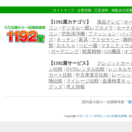
サイトマップ
-
企業情報
-
広告資料
-
掲載会社様
【1192屋カテゴリ】
液晶テレビ
|
ホ
コン
|
デジタル一眼レフカメラ
|
カーナ
コン
|
空気清浄機
|
ファッション
|
バッ
ズ
|
キッチン
|
家具
|
アクセサリー
|
腕
類
|
おもちゃ
|
ベビー服
|
マタニティウ
|
ガーデニング
|
観葉植物
|
OA機器
|
オ
【1192屋サービス】
クレジットカー
ン比較
|
DVDレンタル比較
|
レンタルサ
カート比較
|
中古車査定比較
|
レーシッ
険比較
|
マイレージ比較
|
血液検査キッ
グッズ
|
求人情報
国内最大級の一括横断検索『
価
Copyright ©
オンラインDVDレンタル比較大辞典
, I