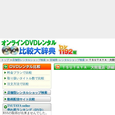
トップ
≫
店舗型レンタルショップ検索
≫
宮城県 -レンタルショップ検索
≫
ＴＳＵＴＡＹＡ 大街
ＴＳＵＴＡＹＡ 大街道店 -詳細
ＴＳＵＴＡＹＡ 大街道店 -詳細
料金プランで比較
取り扱いタイトル数で比較
注文方法で比較
店舗型レンタルショップ検索
動画配信サイト比較
TSUTAYA online
売れ筋ランキング（DVD）