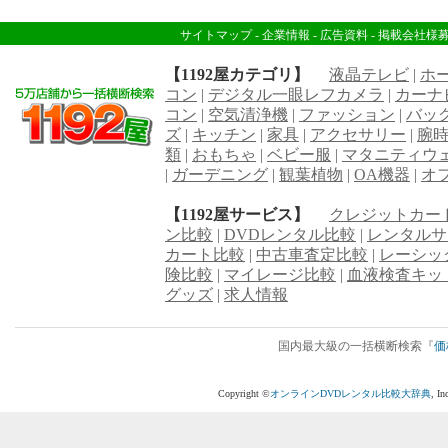
サイトマップ
-
企業情報
-
広告資料
-
掲載会社様
【1192屋カテゴリ】
液晶テレビ
|
ホ
コン
|
デジタル一眼レフカメラ
|
カーナ
コン
|
空気清浄機
|
ファッション
|
バッ
ズ
|
キッチン
|
家具
|
アクセサリー
|
腕
類
|
おもちゃ
|
ベビー服
|
マタニティウ
|
ガーデニング
|
観葉植物
|
OA機器
|
オ
【1192屋サービス】
クレジットカー
ン比較
|
DVDレンタル比較
|
レンタルサ
カート比較
|
中古車査定比較
|
レーシッ
険比較
|
マイレージ比較
|
血液検査キッ
グッズ
|
求人情報
国内最大級の一括横断検索『
価
Copyright ©
オンラインDVDレンタル比較大辞典
, I