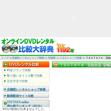
トップ
≫
店舗型レンタルショップ検索
≫
宮城県 -レンタルショップ検索
≫
ＴＳＵＴＡＹＡ 北仙
ＴＳＵＴＡＹＡ 北仙台店 -詳細
ＴＳＵＴＡＹＡ 北仙台店 -詳細
料金プランで比較
取り扱いタイトル数で比較
注文方法で比較
店舗型レンタルショップ検索
動画配信サイト比較
TSUTAYA online
売れ筋ランキング（DVD）