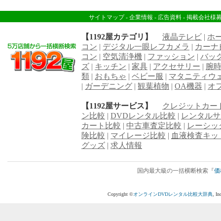
サイトマップ
-
企業情報
-
広告資料
-
掲載会社様
【1192屋カテゴリ】
液晶テレビ
|
ホ
コン
|
デジタル一眼レフカメラ
|
カーナ
コン
|
空気清浄機
|
ファッション
|
バッ
ズ
|
キッチン
|
家具
|
アクセサリー
|
腕
類
|
おもちゃ
|
ベビー服
|
マタニティウ
|
ガーデニング
|
観葉植物
|
OA機器
|
オ
【1192屋サービス】
クレジットカー
ン比較
|
DVDレンタル比較
|
レンタルサ
カート比較
|
中古車査定比較
|
レーシッ
険比較
|
マイレージ比較
|
血液検査キッ
グッズ
|
求人情報
国内最大級の一括横断検索『
価
Copyright ©
オンラインDVDレンタル比較大辞典
, I