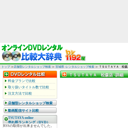
トップ
≫
店舗型レンタルショップ検索
≫
宮城県 -レンタルショップ検索
≫
ＴＳＵＴＡＹＡ 松森
ＴＳＵＴＡＹＡ 松森店 -詳細
ＴＳＵＴＡＹＡ 松森店 -詳細
料金プランで比較
取り扱いタイトル数で比較
注文方法で比較
店舗型レンタルショップ検索
動画配信サイト比較
TSUTAYA online
売れ筋ランキング（DVD）