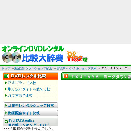
トップ
≫
店舗型レンタルショップ検索
≫
宮城県 -レンタルショップ検索
≫
ＴＳＵＴＡＹＡ ヨー
ＴＳＵＴＡＹＡ ヨークタウン新
ＴＳＵＴＡＹＡ ヨークタウン新
料金プランで比較
取り扱いタイトル数で比較
注文方法で比較
店舗型レンタルショップ検索
動画配信サイト比較
TSUTAYA online
売れ筋ランキング（DVD）