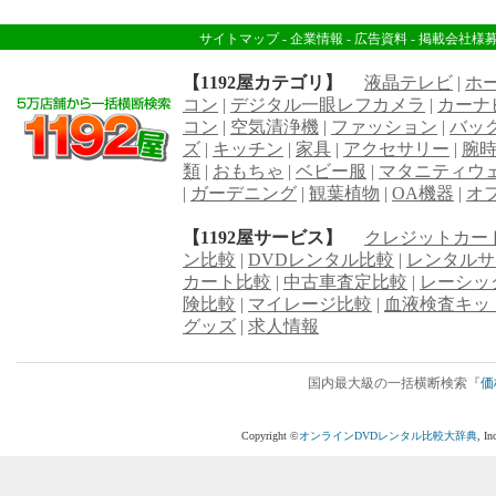
サイトマップ
-
企業情報
-
広告資料
-
掲載会社様
【1192屋カテゴリ】
液晶テレビ
|
ホ
コン
|
デジタル一眼レフカメラ
|
カーナ
コン
|
空気清浄機
|
ファッション
|
バッ
ズ
|
キッチン
|
家具
|
アクセサリー
|
腕
類
|
おもちゃ
|
ベビー服
|
マタニティウ
|
ガーデニング
|
観葉植物
|
OA機器
|
オ
【1192屋サービス】
クレジットカー
ン比較
|
DVDレンタル比較
|
レンタルサ
カート比較
|
中古車査定比較
|
レーシッ
険比較
|
マイレージ比較
|
血液検査キッ
グッズ
|
求人情報
国内最大級の一括横断検索『
価
Copyright ©
オンラインDVDレンタル比較大辞典
, I