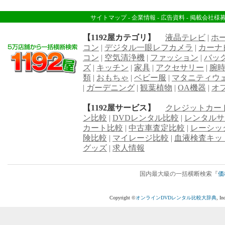
サイトマップ
-
企業情報
-
広告資料
-
掲載会社様
【1192屋カテゴリ】
液晶テレビ
|
ホ
コン
|
デジタル一眼レフカメラ
|
カーナ
コン
|
空気清浄機
|
ファッション
|
バッ
ズ
|
キッチン
|
家具
|
アクセサリー
|
腕
類
|
おもちゃ
|
ベビー服
|
マタニティウ
|
ガーデニング
|
観葉植物
|
OA機器
|
オ
【1192屋サービス】
クレジットカー
ン比較
|
DVDレンタル比較
|
レンタルサ
カート比較
|
中古車査定比較
|
レーシッ
険比較
|
マイレージ比較
|
血液検査キッ
グッズ
|
求人情報
国内最大級の一括横断検索『
価
Copyright ©
オンラインDVDレンタル比較大辞典
, I