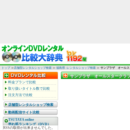
トップ
≫
店舗型レンタルショップ検索
≫
福島県 -レンタルショップ検索
≫
サンプラザ オールス
サンプラザ オールスタークラブ
サンプラザ オールスタークラブ
料金プランで比較
取り扱いタイトル数で比較
注文方法で比較
店舗型レンタルショップ検索
動画配信サイト比較
TSUTAYA online
売れ筋ランキング（DVD）