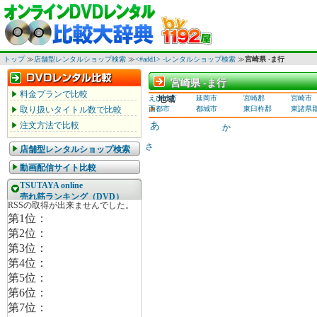
トップ
≫
店舗型レンタルショップ検索
≫
<#add1> -レンタルショップ検索
≫
宮崎県 -ま行
宮崎県 -ま行
宮崎県 -ま行
料金プランで比較
えびの市
地域
延岡市
宮崎郡
宮崎市
取り扱いタイトル数で比較
西都市
都城市
東臼杵郡
東諸県
注文方法で比較
あ
か
さ
店舗型レンタルショップ検索
動画配信サイト比較
TSUTAYA online
売れ筋ランキング（DVD）