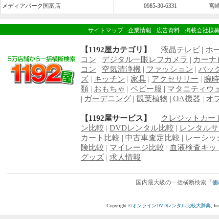
メディアパーク国富店
0985-30-6331
宮崎
サイトマップ
-
企業情報
-
広告資料
-
掲載会社様
【1192屋カテゴリ】
液晶テレビ
|
ホ
コン
|
デジタル一眼レフカメラ
|
カーナ
コン
|
空気清浄機
|
ファッション
|
バッ
ズ
|
キッチン
|
家具
|
アクセサリー
|
腕
類
|
おもちゃ
|
ベビー服
|
マタニティウ
|
ガーデニング
|
観葉植物
|
OA機器
|
オ
【1192屋サービス】
クレジットカー
ン比較
|
DVDレンタル比較
|
レンタルサ
カート比較
|
中古車査定比較
|
レーシッ
険比較
|
マイレージ比較
|
血液検査キッ
グッズ
|
求人情報
国内最大級の一括横断検索『
価
Copyright ©
オンラインDVDレンタル比較大辞典
, I