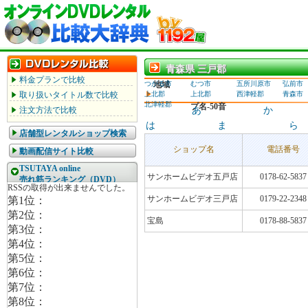
青森県 三戸郡
青森県 三戸郡
料金プランで比較
つがる市
地域
むつ市
五所川原市
弘前市
取り扱いタイトル数で比較
上北郡
上北郡
西津軽郡
青森市
北津軽郡
プ名-50音
注文方法で比較
あ
か
は
ま
ら
店舗型レンタルショップ検索
ショップ名
電話番号
動画配信サイト比較
TSUTAYA online
サンホームビデオ五戸店
0178-62-5837
売れ筋ランキング（DVD）
サンホームビデオ三戸店
0179-22-2348
宝島
0178-88-5837