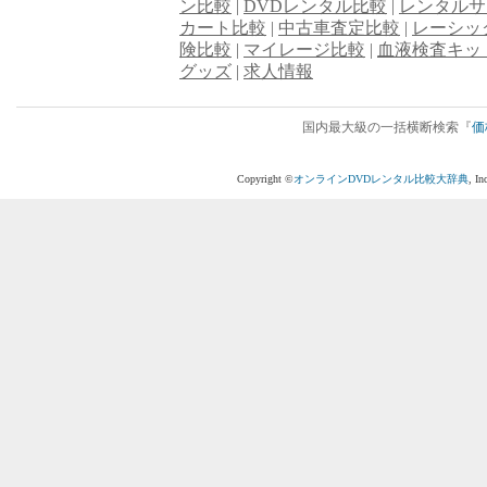
ン比較
|
DVDレンタル比較
|
レンタルサ
カート比較
|
中古車査定比較
|
レーシッ
険比較
|
マイレージ比較
|
血液検査キッ
グッズ
|
求人情報
国内最大級の一括横断検索『
価
Copyright ©
オンラインDVDレンタル比較大辞典
, I