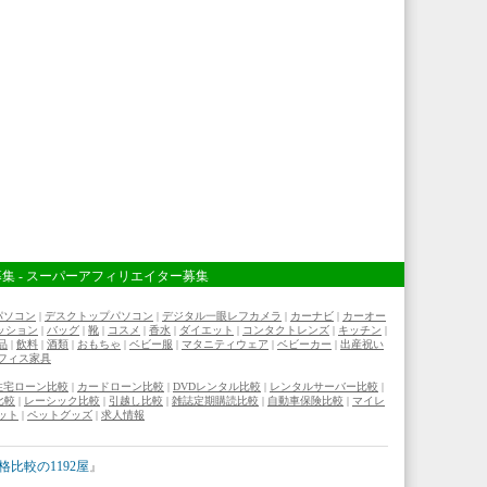
募集
-
スーパーアフィリエイター募集
パソコン
|
デスクトップパソコン
|
デジタル一眼レフカメラ
|
カーナビ
|
カーオー
ッション
|
バッグ
|
靴
|
コスメ
|
香水
|
ダイエット
|
コンタクトレンズ
|
キッチン
|
品
|
飲料
|
酒類
|
おもちゃ
|
ベビー服
|
マタニティウェア
|
ベビーカー
|
出産祝い
フィス家具
住宅ローン比較
|
カードローン比較
|
DVDレンタル比較
|
レンタルサーバー比較
|
比較
|
レーシック比較
|
引越し比較
|
雑誌定期購読比較
|
自動車保険比較
|
マイレ
ット
|
ペットグッズ
|
求人情報
格比較の1192屋
』