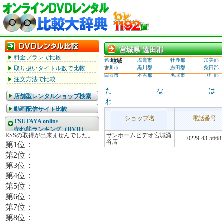
宮城県 遠田郡
宮城県 遠田郡
料金プランで比較
遠田郡
地域
塩竈市
牡鹿郡
加美郡
取り扱いタイトル数で比較
古川市
黒川郡
志田郡
柴田郡
白石市
本吉郡
名取市
亘理郡
注文方法で比較
た
な
は
店舗型レンタルショップ検索
わ
動画配信サイト比較
ショップ名
電話番号
TSUTAYA online
売れ筋ランキング（DVD）
サンホームビデオ宮城涌
0229-43-5668
谷店