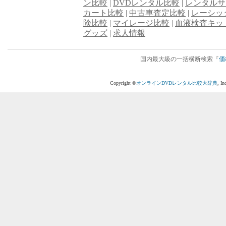
ン比較
|
DVDレンタル比較
|
レンタルサ
カート比較
|
中古車査定比較
|
レーシッ
険比較
|
マイレージ比較
|
血液検査キッ
グッズ
|
求人情報
国内最大級の一括横断検索『
価
Copyright ©
オンラインDVDレンタル比較大辞典
, I