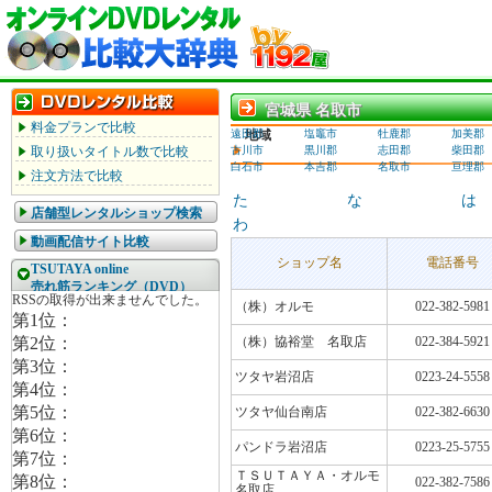
宮城県 名取市
宮城県 名取市
料金プランで比較
遠田郡
地域
塩竈市
牡鹿郡
加美郡
取り扱いタイトル数で比較
古川市
黒川郡
志田郡
柴田郡
白石市
本吉郡
名取市
亘理郡
注文方法で比較
た
な
は
店舗型レンタルショップ検索
わ
動画配信サイト比較
ショップ名
電話番号
TSUTAYA online
売れ筋ランキング（DVD）
（株）オルモ
022-382-5981
（株）協裕堂 名取店
022-384-5921
ツタヤ岩沼店
0223-24-5558
ツタヤ仙台南店
022-382-6630
パンドラ岩沼店
0223-25-5755
ＴＳＵＴＡＹＡ・オルモ
022-382-7586
名取店