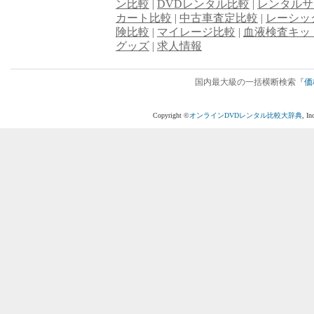
ン比較
|
DVDレンタル比較
|
レンタルサ
カート比較
|
中古車査定比較
|
レーシッ
険比較
|
マイレージ比較
|
血液検査キッ
グッズ
|
求人情報
国内最大級の一括横断検索『
価
Copyright ©
オンラインDVDレンタル比較大辞典
, I