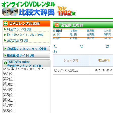
宮城県 亘理郡
宮城県 亘理郡
料金プランで比較
遠田郡
地域
塩竈市
牡鹿郡
加美郡
取り扱いタイトル数で比較
古川市
黒川郡
志田郡
柴田郡
白石市
本吉郡
名取市
亘理郡
注文方法で比較
た
な
は
店舗型レンタルショップ検索
わ
動画配信サイト比較
ショップ名
電話番号
TSUTAYA online
売れ筋ランキング（DVD）
ビッグバン亘理店
0223-32-8151