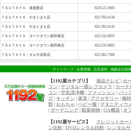
ＴＳＵＴＡＹＡ 湊鹿妻店
0225-22-3693
ＴＳＵＴＡＹＡ やまとまち店
022-782-6134
ＴＳＵＴＡＹＡ やまとまち店
022-782-6133
ＴＳＵＴＡＹＡ ヨークタウン新田東店
022-232-6055
ＴＳＵＴＡＹＡ ヨークタウン新田東店
022-232-6005
ＴＳＵＴＡＹＡ・オルモ名取店
022-382-7586
サイトマップ
-
企業情報
-
広告資料
-
掲載会社様
【1192屋カテゴリ】
液晶テレビ
|
ホ
コン
|
デジタル一眼レフカメラ
|
カーナ
コン
|
空気清浄機
|
ファッション
|
バッ
ズ
|
キッチン
|
家具
|
アクセサリー
|
腕
類
|
おもちゃ
|
ベビー服
|
マタニティウ
|
ガーデニング
|
観葉植物
|
OA機器
|
オ
【1192屋サービス】
クレジットカー
ン比較
|
DVDレンタル比較
|
レンタルサ