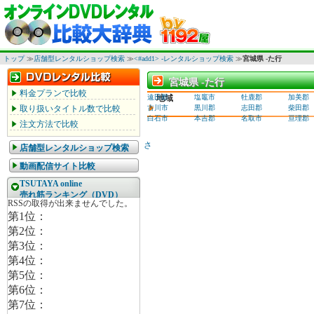
トップ
≫
店舗型レンタルショップ検索
≫
<#add1> -レンタルショップ検索
≫
宮城県 -た行
宮城県 -た行
宮城県 -た行
料金プランで比較
遠田郡
地域
塩竈市
牡鹿郡
加美郡
取り扱いタイトル数で比較
古川市
黒川郡
志田郡
柴田郡
白石市
本吉郡
名取市
亘理郡
注文方法で比較
さ
店舗型レンタルショップ検索
動画配信サイト比較
TSUTAYA online
売れ筋ランキング（DVD）