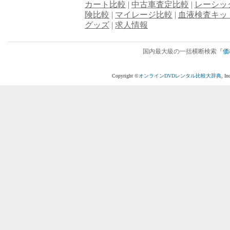
カート比較
|
中古車査定比較
|
レーシッ
険比較
|
マイレージ比較
|
血液検査キッ
グッズ
|
求人情報
国内最大級の一括横断検索『
価
Copyright ©
オンラインDVDレンタル比較大辞典
, I